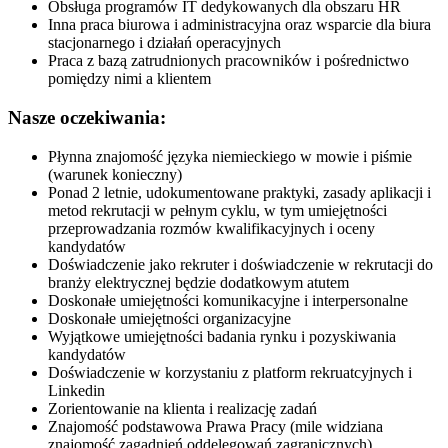
Obsługa programów IT dedykowanych dla obszaru HR
Inna praca biurowa i administracyjna oraz wsparcie dla biura
stacjonarnego i działań operacyjnych
Praca z bazą zatrudnionych pracowników i pośrednictwo
pomiędzy nimi a klientem
Nasze oczekiwania:
Płynna znajomość języka niemieckiego w mowie i piśmie
(warunek konieczny)
Ponad 2 letnie, udokumentowane praktyki, zasady aplikacji i
metod rekrutacji w pełnym cyklu, w tym umiejętności
przeprowadzania rozmów kwalifikacyjnych i oceny
kandydatów
Doświadczenie jako rekruter i doświadczenie w rekrutacji do
branży elektrycznej będzie dodatkowym atutem
Doskonałe umiejętności komunikacyjne i interpersonalne
Doskonałe umiejętności organizacyjne
Wyjątkowe umiejętności badania rynku i pozyskiwania
kandydatów
Doświadczenie w korzystaniu z platform rekruatcyjnych i
Linkedin
Zorientowanie na klienta i realizację zadań
Znajomość podstawowa Prawa Pracy (mile widziana
znajomość zagadnień oddelegowań zagranicznych)