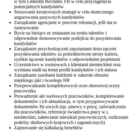
w tym LinkedIn Recruiter, FB w celu przyciągnięcia
potencjalnych kandydatów
Stosowanie kreatywnych strategii w celu skutecznego
angażowania pasywnych kandydatów
Zarządzanie agencjami w procesie rekrutacji, jeśli ma to
zastosowanie
Bycie na bieżąco ze zmianami na rynku talentów i
odpowiednie dostosowywanie podejścia do pozyskiwania
kandydatów
Zarządzanie przychodzącymi zapytaniami dotyczącymi
pozyskiwania talentów za pośrednictwem strony kariera,
szybkie łączenie kandydatów z odpowiednimi projektami
Uczestnictwo w rozmowach z klientami niemieckimi oraz
wymiana maili na temat profili kandydatów i ich statusu
Zarządzanie zasobami ludzkimi w zakresie obszaru
miękkiego jaki i twardego HR
Przeprowadzanie kompleksowych ocen okresowej oceny
pracownika
Prowadzenie akt osobowych pracowników, kompletowanie
dokumentów i ich aktualizacja, w tym przygotowywanie
dokumentów Hr-owych (np. umowy o pracę, zaświadczenia
dla pracowników, referencje świadectwa pracy w j.
niemieckim, załatwianie mieszkań pracowniczych, rozliczanie
podróży służbowych krajowych i zagranicznych)
Zajmowanie się kalkulacją benefitów