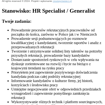
All rights reserved © 2024. Projekt i wykonanie
creatwyniwsieci.pl
Stanowisko: HR Specialist / Generalist
Twoje zadania:
Prowadzenie procesów rekrutacyjnych pracowników od
początku do końca, zarówno w Polsce jak i w Niemczech
Prowadzenie sesji podsumowujących po rozmowie
kwalifikacyjnej z kandydatami, tworzenie raportów i analiz z
przeprowadzanych rekrutacji
Tworzenie i utrzymywanie solidnej listy talentów na potrzeby
przyszłych rekrutacji, prowadzenie bazy kandydatów
Dostarczanie spostrzeżeń rynkowych w celu wpływania na
dyskusje zorientowane na rozwój i bycie na bieżąco z
krajowymi trendami na rynku pracy
Priorytetem jest zapewnienie pozytywnego doświadczenia
kandydata podczas całej podróży rekrutacyjnej
Informowanie kandydatów o kulturze firmy, jej historii,
korzyściach i środowisku pracy
Umiejętne negocjowanie ofert w odpowiednich przedziałach
wynagrodzeń i zapewnienie pomyślnego zamknięcia
rekrutacji
Wykorzystywanie różnych technik i platform sourcingowych,