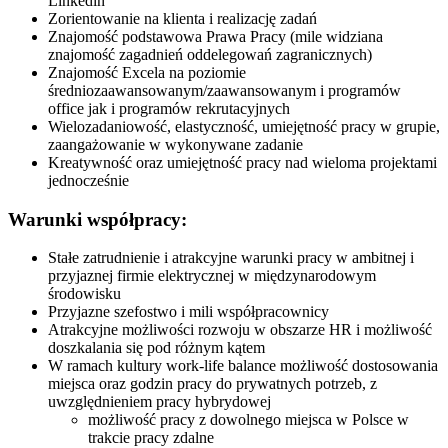
Linkedin
Zorientowanie na klienta i realizację zadań
Znajomość podstawowa Prawa Pracy (mile widziana
znajomość zagadnień oddelegowań zagranicznych)
Znajomość Excela na poziomie
średniozaawansowanym/zaawansowanym i programów
office jak i programów rekrutacyjnych
Wielozadaniowość, elastyczność, umiejętność pracy w grupie,
zaangażowanie w wykonywane zadanie
Kreatywność oraz umiejętność pracy nad wieloma projektami
jednocześnie
Warunki współpracy:
Stałe zatrudnienie i atrakcyjne warunki pracy w ambitnej i
przyjaznej firmie elektrycznej w międzynarodowym
środowisku
Przyjazne szefostwo i mili współpracownicy
Atrakcyjne możliwości rozwoju w obszarze HR i możliwość
doszkalania się pod różnym kątem
W ramach kultury work-life balance możliwość dostosowania
miejsca oraz godzin pracy do prywatnych potrzeb, z
uwzględnieniem pracy hybrydowej
możliwość pracy z dowolnego miejsca w Polsce w
trakcie pracy zdalne