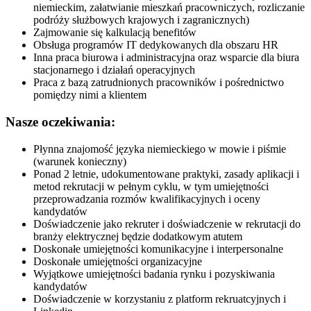
niemieckim, załatwianie mieszkań pracowniczych, rozliczanie
podróży służbowych krajowych i zagranicznych)
Zajmowanie się kalkulacją benefitów
Obsługa programów IT dedykowanych dla obszaru HR
Inna praca biurowa i administracyjna oraz wsparcie dla biura
stacjonarnego i działań operacyjnych
Praca z bazą zatrudnionych pracowników i pośrednictwo
pomiędzy nimi a klientem
Nasze oczekiwania:
Płynna znajomość języka niemieckiego w mowie i piśmie
(warunek konieczny)
Ponad 2 letnie, udokumentowane praktyki, zasady aplikacji i
metod rekrutacji w pełnym cyklu, w tym umiejętności
przeprowadzania rozmów kwalifikacyjnych i oceny
kandydatów
Doświadczenie jako rekruter i doświadczenie w rekrutacji do
branży elektrycznej będzie dodatkowym atutem
Doskonałe umiejętności komunikacyjne i interpersonalne
Doskonałe umiejętności organizacyjne
Wyjątkowe umiejętności badania rynku i pozyskiwania
kandydatów
Doświadczenie w korzystaniu z platform rekruatcyjnych i