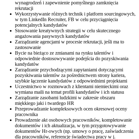
wynagrodzeń i zapewnienie pomyślnego zamknięcia
rekrutacji
Wykorzystywanie różnych technik i platform sourcingowych,
w tym LinkedIn Recruiter, FB w celu przyciągnięcia
potencjalnych kandydatów
Stosowanie kreatywnych strategii w celu skutecznego
angażowania pasywnych kandydatów
Zarządzanie agencjami w procesie rekrutacji, jeśli ma to
zastosowanie
Bycie na bieżąco ze zmianami na rynku talentów i
odpowiednie dostosowywanie podejścia do pozyskiwania
kandydatów
Zarządzanie przychodzącymi zapytaniami dotyczącymi
pozyskiwania talentów za pośrednictwem strony kariera,
szybkie łączenie kandydatów z odpowiednimi projektami
Uczestnictwo w rozmowach z klientami niemieckimi oraz
wymiana maili na temat profili kandydatów i ich statusu
Zarządzanie zasobami ludzkimi w zakresie obszaru
miękkiego jaki i twardego HR
Przeprowadzanie kompleksowych ocen okresowej oceny
pracownika
Prowadzenie akt osobowych pracowników, kompletowanie
dokumentów i ich aktualizacja, w tym przygotowywanie
dokumentów Hr-owych (np. umowy o pracę, zaświadczenia
dla pracowników, referencje świadectwa pracy w j.