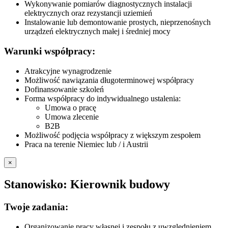
Wykonywanie pomiarów diagnostycznych instalacji
elektrycznych oraz rezystancji uziemień
Instalowanie lub demontowanie prostych, nieprzenośnych
urządzeń elektrycznych małej i średniej mocy
Warunki współpracy:
Atrakcyjne wynagrodzenie
Możliwość nawiązania długoterminowej współpracy
Dofinansowanie szkoleń
Forma współpracy do indywidualnego ustalenia:
Umowa o pracę
Umowa zlecenie
B2B
Możliwość podjęcia współpracy z większym zespołem
Praca na terenie Niemiec lub / i Austrii
×
Stanowisko: Kierownik budowy
Twoje zadania:
Organizowanie pracy własnej i zespołu z uwzględnieniem