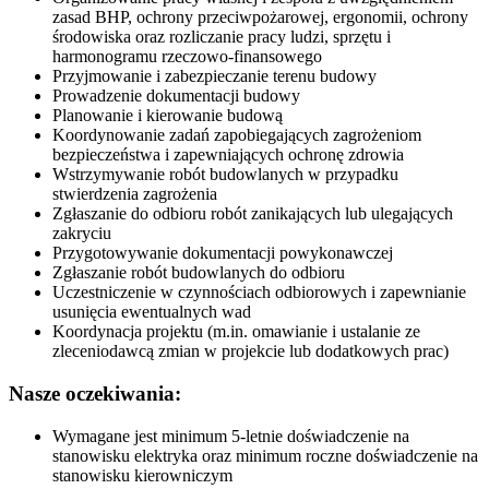
zasad BHP, ochrony przeciwpożarowej, ergonomii, ochrony
środowiska oraz rozliczanie pracy ludzi, sprzętu i
harmonogramu rzeczowo-finansowego
Przyjmowanie i zabezpieczanie terenu budowy
Prowadzenie dokumentacji budowy
Planowanie i kierowanie budową
Koordynowanie zadań zapobiegających zagrożeniom
bezpieczeństwa i zapewniających ochronę zdrowia
Wstrzymywanie robót budowlanych w przypadku
stwierdzenia zagrożenia
Zgłaszanie do odbioru robót zanikających lub ulegających
zakryciu
Przygotowywanie dokumentacji powykonawczej
Zgłaszanie robót budowlanych do odbioru
Uczestniczenie w czynnościach odbiorowych i zapewnianie
usunięcia ewentualnych wad
Koordynacja projektu (m.in. omawianie i ustalanie ze
zleceniodawcą zmian w projekcie lub dodatkowych prac)
Nasze oczekiwania:
Wymagane jest minimum 5-letnie doświadczenie na
stanowisku elektryka oraz minimum roczne doświadczenie na
stanowisku kierowniczym