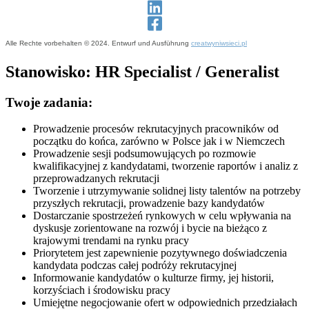
Alle Rechte vorbehalten © 2024. Entwurf und Ausführung
creatwyniwsieci.pl
Stanowisko: HR Specialist / Generalist
Twoje zadania:
Prowadzenie procesów rekrutacyjnych pracowników od
początku do końca, zarówno w Polsce jak i w Niemczech
Prowadzenie sesji podsumowujących po rozmowie
kwalifikacyjnej z kandydatami, tworzenie raportów i analiz z
przeprowadzanych rekrutacji
Tworzenie i utrzymywanie solidnej listy talentów na potrzeby
przyszłych rekrutacji, prowadzenie bazy kandydatów
Dostarczanie spostrzeżeń rynkowych w celu wpływania na
dyskusje zorientowane na rozwój i bycie na bieżąco z
krajowymi trendami na rynku pracy
Priorytetem jest zapewnienie pozytywnego doświadczenia
kandydata podczas całej podróży rekrutacyjnej
Informowanie kandydatów o kulturze firmy, jej historii,
korzyściach i środowisku pracy
Umiejętne negocjowanie ofert w odpowiednich przedziałach