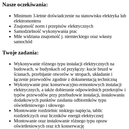
Nasze oczekiwania:
Minimum 3-letnie doświadczenie na stanowisku elektryka lub
elektromontera
Znajomość norm i przepisów elektrycznych
Samodzielność wykonywania prac
Mile widziana znajomość j. niemieckiego oraz własny
samochód
Twoje zadania:
Wykonywanie różnego typu instalacji elektrycznych na
budowach, w budynkach od przyłączy: kucie bruzd w
ścianach, przebijanie otworów w stropach, układanie i
łączenie przewodów zgodnie z dokumentacją techniczną
Wykonywanie prac konserwacyjno-remontowych instalacji
elektrycznych, a także dobieranie odpowiednich przekrojów i
typów przewodów przy przebudowie instalacji, instalowaniu
dodatkowych punktów zasilania odbiorników typu
oświetleniowego i siłowego
Montowanie rozdzielnic niskiego napięcia, tablic
rozdzielczych oraz liczników energii elektrycznej
Montowanie oraz instalowanie różnego typu opraw
oświetleniowych oraz ich konserwację