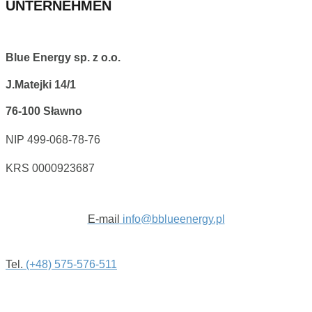
UNTERNEHMEN
Blue Energy sp. z o.o.
J.Matejki 14/1
76-100 Sławno
NIP 499-068-78-76
KRS 0000923687
E-mail
info@bblueenergy.pl
Tel.
(+48) 575-576-511