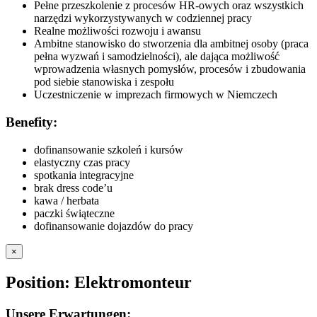
Pełne przeszkolenie z procesów HR-owych oraz wszystkich
narzędzi wykorzystywanych w codziennej pracy
Realne możliwości rozwoju i awansu
Ambitne stanowisko do stworzenia dla ambitnej osoby (praca
pełna wyzwań i samodzielności), ale dająca możliwość
wprowadzenia własnych pomysłów, procesów i zbudowania
pod siebie stanowiska i zespołu
Uczestniczenie w imprezach firmowych w Niemczech
Benefity:
dofinansowanie szkoleń i kursów
elastyczny czas pracy
spotkania integracyjne
brak dress code’u
kawa / herbata
paczki świąteczne
dofinansowanie dojazdów do pracy
×
Position: Elektromonteur
Unsere Erwartungen: