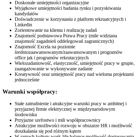
Doskonałe umiejętności organizacyjne
Wyjątkowe umiejętności badania rynku i pozyskiwania
kandydatów
Doświadczenie w korzystaniu z platform rekruatcyjnych i
Linkedin
Zorientowanie na klienta i realizację zadań
Znajomość podstawowa Prawa Pracy (mile widziana
znajomość zagadnień oddelegowań zagranicznych)
Znajomość Excela na poziomie
średniozaawansowanym/zaawansowanym i programów
office jak i programów rekrutacyjnych
Wielozadaniowość, elastyczność, umiejętność pracy w grupie,
zaangażowanie w wykonywane zadanie
Kreatywność oraz umiejętność pracy nad wieloma projektami
jednocześnie
Warunki współpracy:
Stałe zatrudnienie i atrakcyjne warunki pracy w ambitnej i
przyjaznej firmie elektrycznej w międzynarodowym
środowisku
Przyjazne szefostwo i mili współpracownicy
Atrakcyjne możliwości rozwoju w obszarze HR i możliwość
doszkalania się pod różnym kątem
W ramach kultury work-life balance możliwość dostosowania