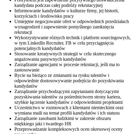
kandydata podczas całej podróży rekrutacyjnej
Informowanie kandydatów o kulturze firmy, jej historii,
korzyściach i środowisku pracy
Umiejętne negocjowanie ofert w odpowiednich przedziałach
wynagrodzeń i zapewnienie pomyślnego zamknięcia
rekrutacji
Wykorzystywanie różnych technik i platform sourcingowych,
w tym LinkedIn Recruiter, FB w celu przyciągnięcia
potencjalnych kandydatów
Stosowanie kreatywnych strategii w celu skutecznego
angażowania pasywnych kandydatów
Zarządzanie agencjami w procesie rekrutacji, jeśli ma to
zastosowanie
Bycie na bieżąco ze zmianami na rynku talentów i
odpowiednie dostosowywanie podejścia do pozyskiwania
kandydatów
Zarządzanie przychodzącymi zapytaniami dotyczącymi
pozyskiwania talentów za pośrednictwem strony kariera,
szybkie łączenie kandydatów z odpowiednimi projektami
Uczestnictwo w rozmowach z klientami niemieckimi oraz
wymiana maili na temat profili kandydatów i ich statusu
Zarządzanie zasobami ludzkimi w zakresie obszaru
miękkiego jaki i twardego HR
Przeprowadzanie kompleksowych ocen okresowej oceny