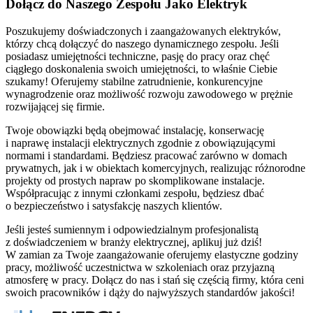
Dołącz do Naszego Zespołu Jako Elektryk
Poszukujemy doświadczonych i zaangażowanych elektryków,
którzy chcą dołączyć do naszego dynamicznego zespołu. Jeśli
posiadasz umiejętności techniczne, pasję do pracy oraz chęć
ciągłego doskonalenia swoich umiejętności, to właśnie Ciebie
szukamy! Oferujemy stabilne zatrudnienie, konkurencyjne
wynagrodzenie oraz możliwość rozwoju zawodowego w prężnie
rozwijającej się firmie.
Twoje obowiązki będą obejmować instalację, konserwację
i naprawę instalacji elektrycznych zgodnie z obowiązującymi
normami i standardami. Będziesz pracować zarówno w domach
prywatnych, jak i w obiektach komercyjnych, realizując różnorodne
projekty od prostych napraw po skomplikowane instalacje.
Współpracując z innymi członkami zespołu, będziesz dbać
o bezpieczeństwo i satysfakcję naszych klientów.
Jeśli jesteś sumiennym i odpowiedzialnym profesjonalistą
z doświadczeniem w branży elektrycznej, aplikuj już dziś!
W zamian za Twoje zaangażowanie oferujemy elastyczne godziny
pracy, możliwość uczestnictwa w szkoleniach oraz przyjazną
atmosferę w pracy. Dołącz do nas i stań się częścią firmy, która ceni
swoich pracowników i dąży do najwyższych standardów jakości!