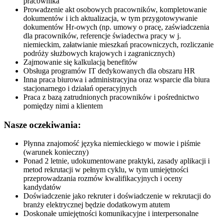
pracownika
Prowadzenie akt osobowych pracowników, kompletowanie
dokumentów i ich aktualizacja, w tym przygotowywanie
dokumentów Hr-owych (np. umowy o pracę, zaświadczenia
dla pracowników, referencje świadectwa pracy w j.
niemieckim, załatwianie mieszkań pracowniczych, rozliczanie
podróży służbowych krajowych i zagranicznych)
Zajmowanie się kalkulacją benefitów
Obsługa programów IT dedykowanych dla obszaru HR
Inna praca biurowa i administracyjna oraz wsparcie dla biura
stacjonarnego i działań operacyjnych
Praca z bazą zatrudnionych pracowników i pośrednictwo
pomiędzy nimi a klientem
Nasze oczekiwania:
Płynna znajomość języka niemieckiego w mowie i piśmie
(warunek konieczny)
Ponad 2 letnie, udokumentowane praktyki, zasady aplikacji i
metod rekrutacji w pełnym cyklu, w tym umiejętności
przeprowadzania rozmów kwalifikacyjnych i oceny
kandydatów
Doświadczenie jako rekruter i doświadczenie w rekrutacji do
branży elektrycznej będzie dodatkowym atutem
Doskonałe umiejętności komunikacyjne i interpersonalne